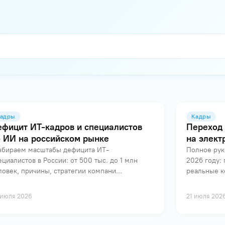
адры
Кадры
ефицит ИТ-кадров и специалистов
Переход 
о ИИ на российском рынке
на элект
збираем масштабы дефицита ИТ-
Полное рук
ециалистов в России: от 500 тыс. до 1 млн
2026 году: 
ловек, причины, стратегии компани...
реальные к
 июля 2026
21 июля 202