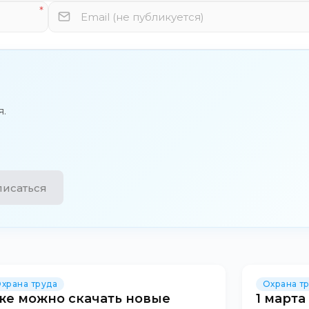
я.
исаться
храна труда
Охрана т
же можно скачать новые
1 марта