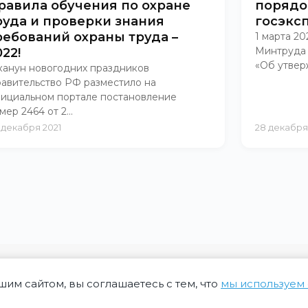
равила обучения по охране
порядо
руда и проверки знания
госэкс
ребований охраны труда –
1 марта 20
Минтруда Р
022!
«Об утвер
канун новогодних праздников
авительство РФ разместило на
ициальном портале постановление
мер 2464 от 2...
 декабря 2021
28 декабря
шим сайтом, вы соглашаетесь с тем, что
мы используем 