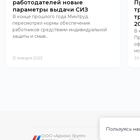
работодателей новые
П
параметры выдачи СИЗ
т
т
В конце прошлого года Минтруд
пересмотрел нормы обеспечения
2
работников средствами индивидуальной
В 
защиты и смыв...
Пр
оф
но
12 января 2022
30
Пользуясь на
ООО «Арконс Групп»