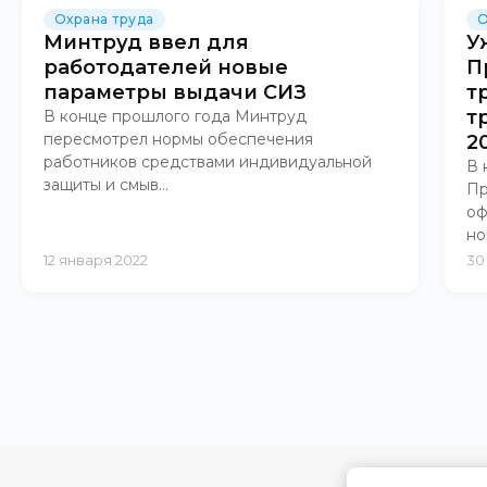
Охрана труда
О
Минтруд ввел для
У
работодателей новые
П
параметры выдачи СИЗ
т
т
В конце прошлого года Минтруд
пересмотрел нормы обеспечения
2
работников средствами индивидуальной
В 
защиты и смыв...
Пр
оф
но
12 января 2022
30