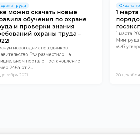
храна труда
Охрана т
же можно скачать новые
1 марта
равила обучения по охране
порядо
руда и проверки знания
госэкс
ребований охраны труда –
1 марта 20
Минтруда Р
022!
«Об утвер
канун новогодних праздников
авительство РФ разместило на
ициальном портале постановление
мер 2464 от 2...
 декабря 2021
28 декабря