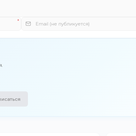
я.
исаться